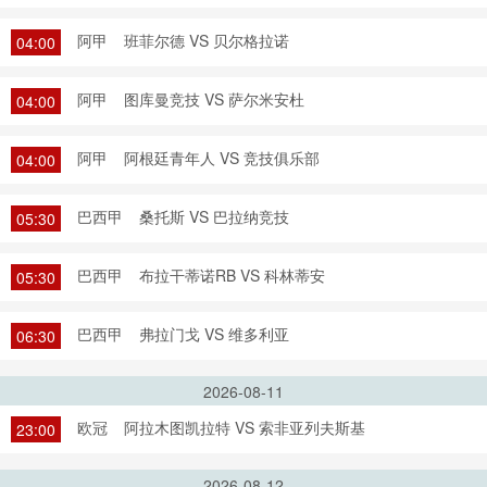
阿甲
班菲尔德 VS 贝尔格拉诺
04:00
阿甲
图库曼竞技 VS 萨尔米安杜
04:00
阿甲
阿根廷青年人 VS 竞技俱乐部
04:00
巴西甲
桑托斯 VS 巴拉纳竞技
05:30
巴西甲
布拉干蒂诺RB VS 科林蒂安
05:30
巴西甲
弗拉门戈 VS 维多利亚
06:30
2026-08-11
欧冠
阿拉木图凯拉特 VS 索非亚列夫斯基
23:00
2026-08-12