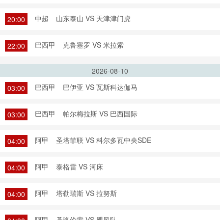
中超
山东泰山 VS 天津津门虎
20:00
巴西甲
克鲁塞罗 VS 米拉索
22:00
2026-08-10
巴西甲
巴伊亚 VS 瓦斯科达伽马
03:00
巴西甲
帕尔梅拉斯 VS 巴西国际
03:00
阿甲
圣塔菲联 VS 科尔多瓦中央SDE
04:00
阿甲
泰格雷 VS 河床
04:00
阿甲
塔勒瑞斯 VS 拉努斯
04:00
阿甲
圣洛伦索 VS 飓风队