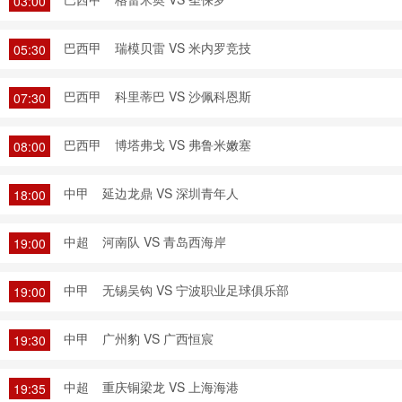
03:00
巴西甲
瑞模贝雷 VS 米内罗竞技
05:30
巴西甲
科里蒂巴 VS 沙佩科恩斯
07:30
巴西甲
博塔弗戈 VS 弗鲁米嫩塞
08:00
中甲
延边龙鼎 VS 深圳青年人
18:00
中超
河南队 VS 青岛西海岸
19:00
中甲
无锡吴钩 VS 宁波职业足球俱乐部
19:00
中甲
广州豹 VS 广西恒宸
19:30
中超
重庆铜梁龙 VS 上海海港
19:35