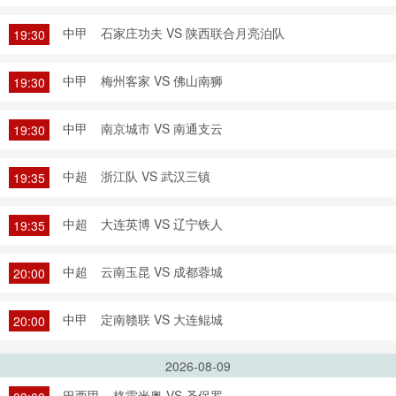
中甲
石家庄功夫 VS 陕西联合月亮泊队
19:30
中甲
梅州客家 VS 佛山南狮
19:30
中甲
南京城市 VS 南通支云
19:30
中超
浙江队 VS 武汉三镇
19:35
中超
大连英博 VS 辽宁铁人
19:35
中超
云南玉昆 VS 成都蓉城
20:00
中甲
定南赣联 VS 大连鲲城
20:00
2026-08-09
巴西甲
格雷米奥 VS 圣保罗