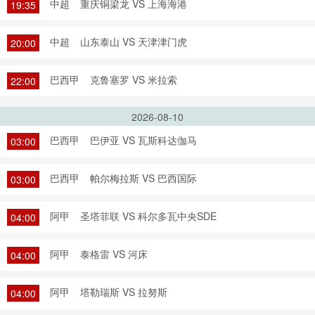
中超
重庆铜梁龙 VS 上海海港
19:35
中超
山东泰山 VS 天津津门虎
20:00
巴西甲
克鲁塞罗 VS 米拉索
22:00
2026-08-10
巴西甲
巴伊亚 VS 瓦斯科达伽马
03:00
巴西甲
帕尔梅拉斯 VS 巴西国际
03:00
阿甲
圣塔菲联 VS 科尔多瓦中央SDE
04:00
阿甲
泰格雷 VS 河床
04:00
阿甲
塔勒瑞斯 VS 拉努斯
04:00