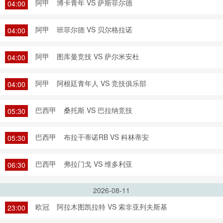
阿甲
博卡青年 VS 萨斯菲尔德
04:00
阿甲
班菲尔德 VS 贝尔格拉诺
04:00
阿甲
图库曼竞技 VS 萨尔米安杜
04:00
阿甲
阿根廷青年人 VS 竞技俱乐部
04:00
巴西甲
桑托斯 VS 巴拉纳竞技
05:30
巴西甲
布拉干蒂诺RB VS 科林蒂安
05:30
巴西甲
弗拉门戈 VS 维多利亚
06:30
2026-08-11
欧冠
阿拉木图凯拉特 VS 索非亚列夫斯基
23:00