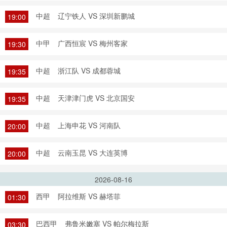
中超
辽宁铁人 VS 深圳新鹏城
19:00
中甲
广西恒宸 VS 梅州客家
19:30
中超
浙江队 VS 成都蓉城
19:35
中超
天津津门虎 VS 北京国安
19:35
中超
上海申花 VS 河南队
20:00
中超
云南玉昆 VS 大连英博
20:00
2026-08-16
西甲
阿拉维斯 VS 赫塔菲
01:30
巴西甲
弗鲁米嫩塞 VS 帕尔梅拉斯
03:30