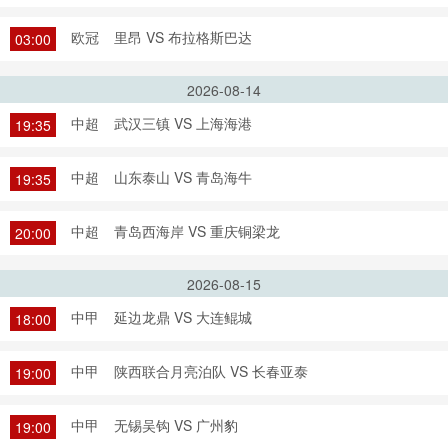
欧冠
里昂 VS 布拉格斯巴达
03:00
2026-08-14
中超
武汉三镇 VS 上海海港
19:35
中超
山东泰山 VS 青岛海牛
19:35
中超
青岛西海岸 VS 重庆铜梁龙
20:00
2026-08-15
中甲
延边龙鼎 VS 大连鲲城
18:00
中甲
陕西联合月亮泊队 VS 长春亚泰
19:00
中甲
无锡吴钩 VS 广州豹
19:00