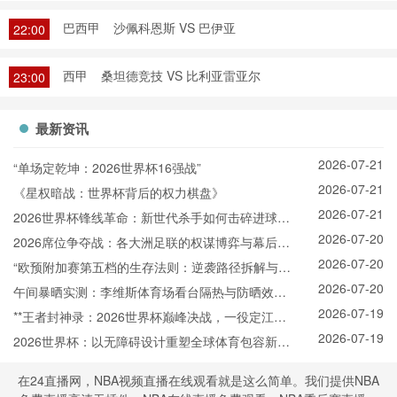
巴西甲
沙佩科恩斯 VS 巴伊亚
22:00
西甲
桑坦德竞技 VS 比利亚雷亚尔
23:00
最新资讯
2026-07-21
“单场定乾坤：2026世界杯16强战”
2026-07-21
《星权暗战：世界杯背后的权力棋盘》
2026-07-21
2026世界杯锋线革命：新世代杀手如何击碎进球纪
2026-07-20
录
2026席位争夺战：各大洲足联的权谋博弈与幕后票
2026-07-20
决
“欧预附加赛第五档的生存法则：逆袭路径拆解与晋
2026-07-20
级概率模型”
午间暴晒实测：李维斯体育场看台隔热与防晒效能
2026-07-19
全解析
**王者封神录：2026世界杯巅峰决战，一役定江山
2026-07-19
**
2026世界杯：以无障碍设计重塑全球体育包容新标
杆
在24直播网，NBA视频直播在线观看就是这么简单。我们提供NBA