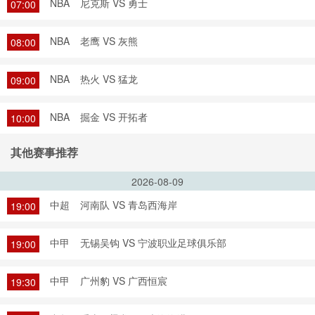
NBA
尼克斯 VS 勇士
07:00
NBA
老鹰 VS 灰熊
08:00
NBA
热火 VS 猛龙
09:00
NBA
掘金 VS 开拓者
10:00
其他赛事推荐
2026-08-09
中超
河南队 VS 青岛西海岸
19:00
中甲
无锡吴钩 VS 宁波职业足球俱乐部
19:00
中甲
广州豹 VS 广西恒宸
19:30