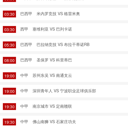
巴西甲
米内罗竞技 VS 格雷米奥
03:30
西甲
塞维利亚 VS 巴列卡诺
03:30
巴西甲
巴拉纳竞技 VS 布拉干蒂诺RB
05:30
巴西甲
圣保罗 VS 科里蒂巴
08:00
中甲
苏州东吴 VS 南通支云
19:00
中甲
深圳青年人 VS 宁波职业足球俱乐部
19:00
中甲
南京城市 VS 定南赣联
19:30
中甲
佛山南狮 VS 石家庄功夫
19:30