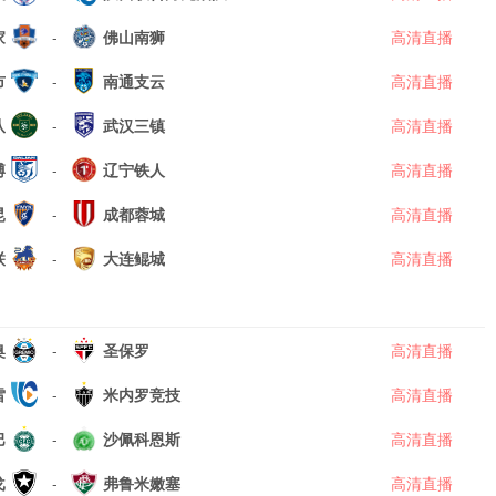
家
-
佛山南狮
高清直播
市
-
南通支云
高清直播
队
-
武汉三镇
高清直播
博
-
辽宁铁人
高清直播
昆
-
成都蓉城
高清直播
联
-
大连鲲城
高清直播
奥
-
圣保罗
高清直播
雷
-
米内罗竞技
高清直播
巴
-
沙佩科恩斯
高清直播
戈
-
弗鲁米嫩塞
高清直播