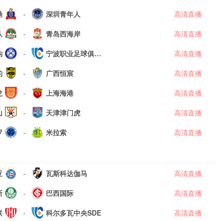
鼎
-
深圳青年人
高清直播
队
-
青岛西海岸
高清直播
钩
-
宁波职业足球俱乐
高清直播
豹
-
部
广西恒宸
高清直播
龙
-
上海海港
高清直播
山
-
天津津门虎
高清直播
罗
-
米拉索
高清直播
亚
-
瓦斯科达伽马
高清直播
斯
-
巴西国际
高清直播
联
-
科尔多瓦中央SDE
高清直播