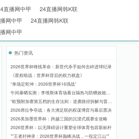
24直播网中甲
24直播网韩K联
直播网中甲
24直播网韩K联
直播网中甲
热门资讯
2026世界杯锋线革命：新世代杀手如何击碎进球纪录
《星权暗战：世界杯背后的权力棋盘》
“单场定乾坤：2026世界杯16强战”
午间暴晒实测：李维斯体育场看台隔热与防晒效能全
解析
“欧预附加赛第五档的生存法则：逆袭路径拆解与晋级
概率模型”
2026席位争夺战：各大洲足联的权谋博弈与幕后票决
2026美加墨世界杯：跨越三国的沉浸式观赛全攻略
2026世界杯：以无障碍设计重塑全球体育包容新标杆
**王者封神录：2026世界杯巅峰决战，一役定江山**