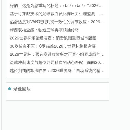
好的，这是为您重写的标题：<br /> <br /> **2026世
界杯预警：迈阿密硬石球场迎战“加勒比暴雨”——极
基于可穿戴技术的足球裁判员比赛压力生理监测——
端天气下的排水系统极限大考**
2026年世界杯现场研究
热舒适度对VAR裁判判罚一致性的调节效应：2026世
界杯监控室热环境与决策准确性关联研究
梅西双核全能：独造三球再演领袖传奇
2026世界杯场馆经济圈：消费浪潮重塑城市版图
38岁传奇不灭：C罗瞄准2026，世界杯终极谢幕
2026世界杯：预选赛进攻效率对正赛小组赛成绩的因
果影响权重分析
边裁冲刺速度与越位判罚精度的动态匹配：面向2026
世界杯的裁判训练参数优化
越位判罚的算法临界：2026世界杯半自动系统的精度
与边界
世界杯吉祥物“美洲狮”萌翻全场，网友：太治愈了！
国际足联将票价推给市场，球迷不满情绪升温
录像回放
世界杯幕后：球队备战的隐秘时刻
阿根廷 2026：后梅西时代，谁来接过潘帕斯雄鹰的
旗帜
“穆西亚拉：2026世界杯德国队的灵魂引擎”
贝林厄姆：2026世界杯英格兰中场的核心引擎
C罗领衔，葡萄牙2026世界杯剑指巅峰