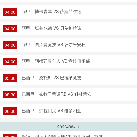
阿甲
博卡青年 VS 萨斯菲尔德
04:00
阿甲
班菲尔德 VS 贝尔格拉诺
04:00
阿甲
图库曼竞技 VS 萨尔米安杜
04:00
阿甲
阿根廷青年人 VS 竞技俱乐部
04:00
巴西甲
桑托斯 VS 巴拉纳竞技
05:30
巴西甲
布拉干蒂诺RB VS 科林蒂安
05:30
巴西甲
弗拉门戈 VS 维多利亚
06:30
2026-08-11
欧冠
阿拉木图凯拉特 VS 索非亚列夫斯基