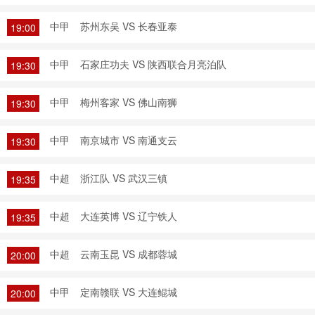
中甲
苏州东吴 VS 长春亚泰
19:00
中甲
石家庄功夫 VS 陕西联合月亮泊队
19:30
中甲
梅州客家 VS 佛山南狮
19:30
中甲
南京城市 VS 南通支云
19:30
中超
浙江队 VS 武汉三镇
19:35
中超
大连英博 VS 辽宁铁人
19:35
中超
云南玉昆 VS 成都蓉城
20:00
中甲
定南赣联 VS 大连鲲城
20:00