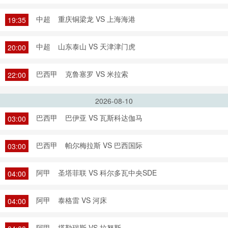
中超
重庆铜梁龙 VS 上海海港
19:35
中超
山东泰山 VS 天津津门虎
20:00
巴西甲
克鲁塞罗 VS 米拉索
22:00
2026-08-10
巴西甲
巴伊亚 VS 瓦斯科达伽马
03:00
巴西甲
帕尔梅拉斯 VS 巴西国际
03:00
阿甲
圣塔菲联 VS 科尔多瓦中央SDE
04:00
阿甲
泰格雷 VS 河床
04:00
阿甲
塔勒瑞斯 VS 拉努斯