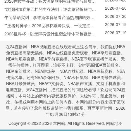
录
2026席位争夺战：各大洲足联的权谋博弈与幕后票
2026-07-20
决
“欧预附加赛第五档的生存法则：逆袭路径拆解与晋
2026-07-20
级概率模型”
午间暴晒实测：李维斯体育场看台隔热与防晒效能
2026-07-19
全解析
**王者封神录：2026世界杯巅峰决战，一役定江山
2026-07-19
**
2026世界杯：以无障碍设计重塑全球体育包容新标
杆
在24直播网，NBA视频直播在线观看就是这么简单。我们提供NBA
免费直播高清无插件、NBA在线直播免费观看、NBA季后赛直播、
NBA常规赛直播、NBA季前赛直播、NBA夏季联赛直播等服务。无
需任何插件，打开即看，流畅不卡顿。实时更新NBA西部排名、
NBA东部排名、NBA胜场差、NBA连胜纪录、NBA最新赛程、NBA
伤病名单。还有NBA录像回放、NBA今日集锦、NBA周最佳球员、
NBA月最佳球员、NBA中文解说、NBA原声直播。支持手机直播和
电脑直播。来24直播网，把找直播的时间还给看球！欢迎访问24直
播网，本网站上的所有内容受版权保护。未经许可，禁止复制、修
改、传播或利用本网站上的任何内容。本网站部分内容来源于互联
网，若有侵犯了您的版权请随时与我们联系。页面更新时间：2026
年08月06日13时21分
Copyright © 2022-
2026
本网站. All Rights Reserved.
网站地图