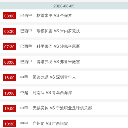
2026-08-09
巴西甲
格雷米奥 VS 圣保罗
03:00
巴西甲
瑞模贝雷 VS 米内罗竞技
05:30
巴西甲
科里蒂巴 VS 沙佩科恩斯
07:30
巴西甲
博塔弗戈 VS 弗鲁米嫩塞
08:00
中甲
延边龙鼎 VS 深圳青年人
18:00
中超
河南队 VS 青岛西海岸
19:00
中甲
无锡吴钩 VS 宁波职业足球俱乐部
19:00
中甲
广州豹 VS 广西恒宸
19:30