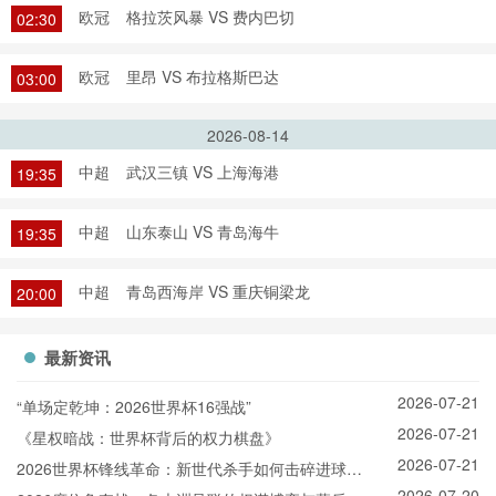
欧冠
格拉茨风暴 VS 费内巴切
02:30
欧冠
里昂 VS 布拉格斯巴达
03:00
2026-08-14
中超
武汉三镇 VS 上海海港
19:35
中超
山东泰山 VS 青岛海牛
19:35
中超
青岛西海岸 VS 重庆铜梁龙
20:00
最新资讯
2026-07-21
“单场定乾坤：2026世界杯16强战”
2026-07-21
《星权暗战：世界杯背后的权力棋盘》
2026-07-21
2026世界杯锋线革命：新世代杀手如何击碎进球纪
2026-07-20