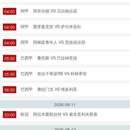
阿甲
班菲尔德 VS 贝尔格拉诺
04:00
阿甲
图库曼竞技 VS 萨尔米安杜
04:00
阿甲
阿根廷青年人 VS 竞技俱乐部
04:00
巴西甲
桑托斯 VS 巴拉纳竞技
05:30
巴西甲
布拉干蒂诺RB VS 科林蒂安
05:30
巴西甲
弗拉门戈 VS 维多利亚
06:30
2026-08-11
欧冠
阿拉木图凯拉特 VS 索非亚列夫斯基
23:00
2026-08-12