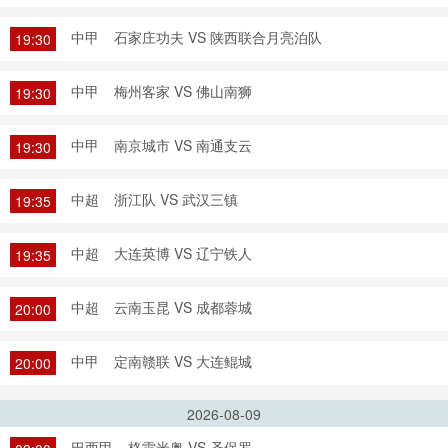
中甲
石家庄功夫 VS 陕西联合月亮泊队
19:30
中甲
梅州客家 VS 佛山南狮
19:30
中甲
南京城市 VS 南通支云
19:30
中超
浙江队 VS 武汉三镇
19:35
中超
大连英博 VS 辽宁铁人
19:35
中超
云南玉昆 VS 成都蓉城
20:00
中甲
定南赣联 VS 大连鲲城
20:00
2026-08-09
巴西甲
格雷米奥 VS 圣保罗