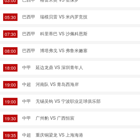
03:00
巴西甲
瑞模贝雷 VS 米内罗竞技
05:30
巴西甲
科里蒂巴 VS 沙佩科恩斯
07:30
巴西甲
博塔弗戈 VS 弗鲁米嫩塞
08:00
中甲
延边龙鼎 VS 深圳青年人
18:00
中超
河南队 VS 青岛西海岸
19:00
中甲
无锡吴钩 VS 宁波职业足球俱乐部
19:00
中甲
广州豹 VS 广西恒宸
19:30
中超
重庆铜梁龙 VS 上海海港
19:35