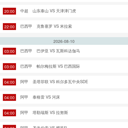
中超
山东泰山 VS 天津津门虎
20:00
巴西甲
克鲁塞罗 VS 米拉索
22:00
2026-08-10
巴西甲
巴伊亚 VS 瓦斯科达伽马
03:00
巴西甲
帕尔梅拉斯 VS 巴西国际
03:00
阿甲
圣塔菲联 VS 科尔多瓦中央SDE
04:00
阿甲
泰格雷 VS 河床
04:00
阿甲
塔勒瑞斯 VS 拉努斯
04:00
阿甲
圣洛伦索 VS 飓风队