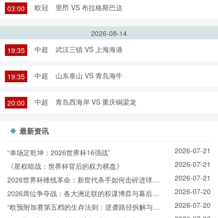
欧冠
里昂 VS 布拉格斯巴达
03:00
2026-08-14
中超
武汉三镇 VS 上海海港
19:35
中超
山东泰山 VS 青岛海牛
19:35
中超
青岛西海岸 VS 重庆铜梁龙
20:00
最新资讯
2026-07-21
“单场定乾坤：2026世界杯16强战”
2026-07-21
《星权暗战：世界杯背后的权力棋盘》
2026-07-21
2026世界杯锋线革命：新世代杀手如何击碎进球纪
2026-07-20
录
2026席位争夺战：各大洲足联的权谋博弈与幕后票
2026-07-20
决
“欧预附加赛第五档的生存法则：逆袭路径拆解与晋