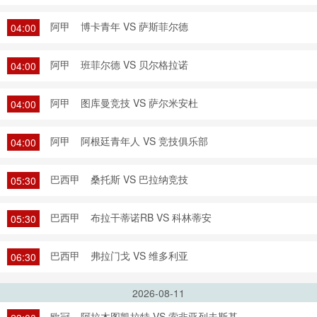
阿甲
博卡青年 VS 萨斯菲尔德
04:00
阿甲
班菲尔德 VS 贝尔格拉诺
04:00
阿甲
图库曼竞技 VS 萨尔米安杜
04:00
阿甲
阿根廷青年人 VS 竞技俱乐部
04:00
巴西甲
桑托斯 VS 巴拉纳竞技
05:30
巴西甲
布拉干蒂诺RB VS 科林蒂安
05:30
巴西甲
弗拉门戈 VS 维多利亚
06:30
2026-08-11
欧冠
阿拉木图凯拉特 VS 索非亚列夫斯基