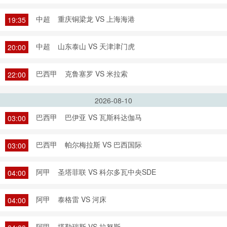
中超
重庆铜梁龙 VS 上海海港
19:35
中超
山东泰山 VS 天津津门虎
20:00
巴西甲
克鲁塞罗 VS 米拉索
22:00
2026-08-10
巴西甲
巴伊亚 VS 瓦斯科达伽马
03:00
巴西甲
帕尔梅拉斯 VS 巴西国际
03:00
阿甲
圣塔菲联 VS 科尔多瓦中央SDE
04:00
阿甲
泰格雷 VS 河床
04:00
阿甲
塔勒瑞斯 VS 拉努斯