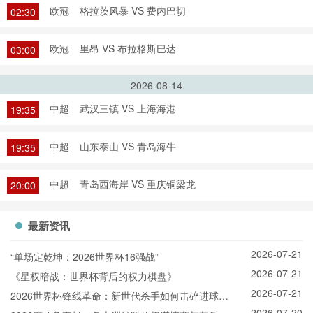
欧冠
格拉茨风暴 VS 费内巴切
02:30
欧冠
里昂 VS 布拉格斯巴达
03:00
2026-08-14
中超
武汉三镇 VS 上海海港
19:35
中超
山东泰山 VS 青岛海牛
19:35
中超
青岛西海岸 VS 重庆铜梁龙
20:00
最新资讯
2026-07-21
“单场定乾坤：2026世界杯16强战”
2026-07-21
《星权暗战：世界杯背后的权力棋盘》
2026-07-21
2026世界杯锋线革命：新世代杀手如何击碎进球纪
2026-07-20