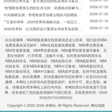
录
2026席位争夺战：各大洲足联的权谋博弈与幕后票
2026-07-20
决
“欧预附加赛第五档的生存法则：逆袭路径拆解与晋
2026-07-20
级概率模型”
午间暴晒实测：李维斯体育场看台隔热与防晒效能
2026-07-19
全解析
**王者封神录：2026世界杯巅峰决战，一役定江山
2026-07-19
**
2026世界杯：以无障碍设计重塑全球体育包容新标
杆
在24直播网，NBA视频直播在线观看就是这么简单。我们提供NBA
免费直播高清无插件、NBA在线直播免费观看、NBA季后赛直播、
NBA常规赛直播、NBA季前赛直播、NBA夏季联赛直播等服务。无
需任何插件，打开即看，流畅不卡顿。实时更新NBA西部排名、
NBA东部排名、NBA胜场差、NBA连胜纪录、NBA最新赛程、NBA
伤病名单。还有NBA录像回放、NBA今日集锦、NBA周最佳球员、
NBA月最佳球员、NBA中文解说、NBA原声直播。支持手机直播和
电脑直播。来24直播网，把找直播的时间还给看球！欢迎访问24直
播网，本网站上的所有内容受版权保护。未经许可，禁止复制、修
改、传播或利用本网站上的任何内容。本网站部分内容来源于互联
网，若有侵犯了您的版权请随时与我们联系。页面更新时间：2026
年08月07日05时03分
Copyright © 2022-
2026
本网站. All Rights Reserved.
网站地图