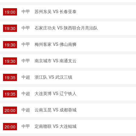
中甲
苏州东吴 VS 长春亚泰
19:00
中甲
石家庄功夫 VS 陕西联合月亮泊队
19:30
中甲
梅州客家 VS 佛山南狮
19:30
中甲
南京城市 VS 南通支云
19:30
中超
浙江队 VS 武汉三镇
19:35
中超
大连英博 VS 辽宁铁人
19:35
中超
云南玉昆 VS 成都蓉城
20:00
中甲
定南赣联 VS 大连鲲城
20:00