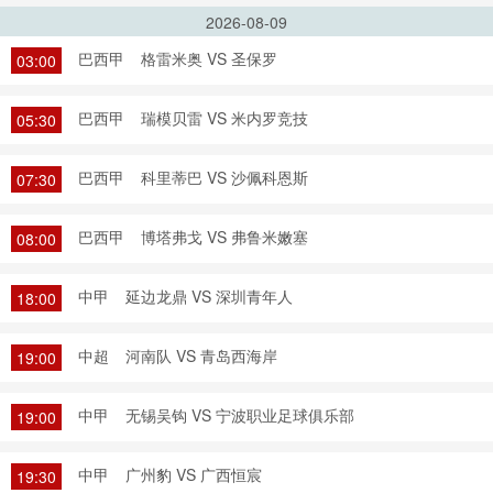
2026-08-09
巴西甲
格雷米奥 VS 圣保罗
03:00
巴西甲
瑞模贝雷 VS 米内罗竞技
05:30
巴西甲
科里蒂巴 VS 沙佩科恩斯
07:30
巴西甲
博塔弗戈 VS 弗鲁米嫩塞
08:00
中甲
延边龙鼎 VS 深圳青年人
18:00
中超
河南队 VS 青岛西海岸
19:00
中甲
无锡吴钩 VS 宁波职业足球俱乐部
19:00
中甲
广州豹 VS 广西恒宸
19:30