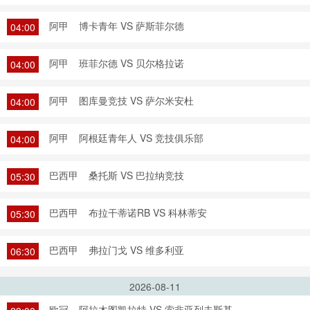
阿甲
博卡青年 VS 萨斯菲尔德
04:00
阿甲
班菲尔德 VS 贝尔格拉诺
04:00
阿甲
图库曼竞技 VS 萨尔米安杜
04:00
阿甲
阿根廷青年人 VS 竞技俱乐部
04:00
巴西甲
桑托斯 VS 巴拉纳竞技
05:30
巴西甲
布拉干蒂诺RB VS 科林蒂安
05:30
巴西甲
弗拉门戈 VS 维多利亚
06:30
2026-08-11
欧冠
阿拉木图凯拉特 VS 索非亚列夫斯基