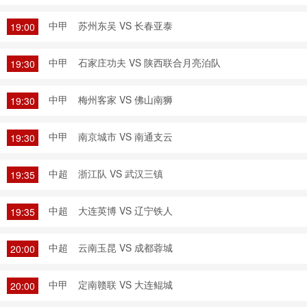
中甲
苏州东吴 VS 长春亚泰
19:00
中甲
石家庄功夫 VS 陕西联合月亮泊队
19:30
中甲
梅州客家 VS 佛山南狮
19:30
中甲
南京城市 VS 南通支云
19:30
中超
浙江队 VS 武汉三镇
19:35
中超
大连英博 VS 辽宁铁人
19:35
中超
云南玉昆 VS 成都蓉城
20:00
中甲
定南赣联 VS 大连鲲城
20:00