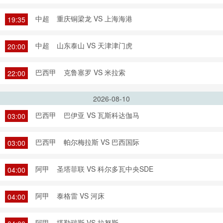
中超
重庆铜梁龙 VS 上海海港
19:35
中超
山东泰山 VS 天津津门虎
20:00
巴西甲
克鲁塞罗 VS 米拉索
22:00
2026-08-10
巴西甲
巴伊亚 VS 瓦斯科达伽马
03:00
巴西甲
帕尔梅拉斯 VS 巴西国际
03:00
阿甲
圣塔菲联 VS 科尔多瓦中央SDE
04:00
阿甲
泰格雷 VS 河床
04:00
阿甲
塔勒瑞斯 VS 拉努斯