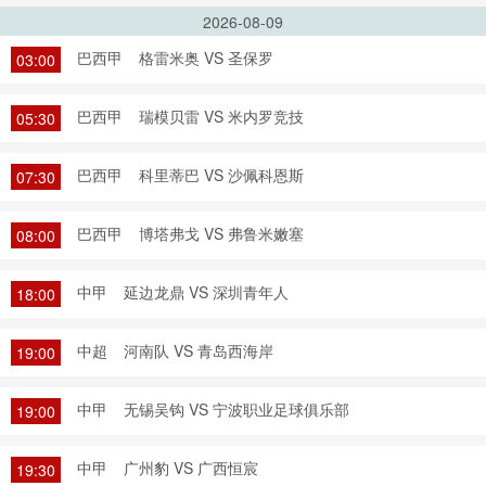
2026-08-09
巴西甲
格雷米奥 VS 圣保罗
03:00
巴西甲
瑞模贝雷 VS 米内罗竞技
05:30
巴西甲
科里蒂巴 VS 沙佩科恩斯
07:30
巴西甲
博塔弗戈 VS 弗鲁米嫩塞
08:00
中甲
延边龙鼎 VS 深圳青年人
18:00
中超
河南队 VS 青岛西海岸
19:00
中甲
无锡吴钩 VS 宁波职业足球俱乐部
19:00
中甲
广州豹 VS 广西恒宸
19:30