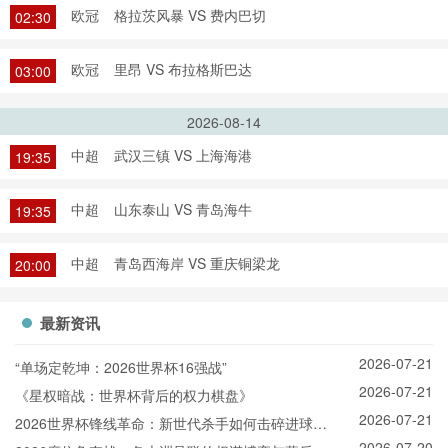
欧冠
格拉茨风暴 VS 费内巴切
02:30
欧冠
里昂 VS 布拉格斯巴达
03:00
2026-08-14
中超
武汉三镇 VS 上海海港
19:35
中超
山东泰山 VS 青岛海牛
19:35
中超
青岛西海岸 VS 重庆铜梁龙
20:00
最新资讯
2026-07-21
“单场定乾坤：2026世界杯16强战”
2026-07-21
《星权暗战：世界杯背后的权力棋盘》
2026-07-21
2026世界杯锋线革命：新世代杀手如何击碎进球纪
2026-07-20