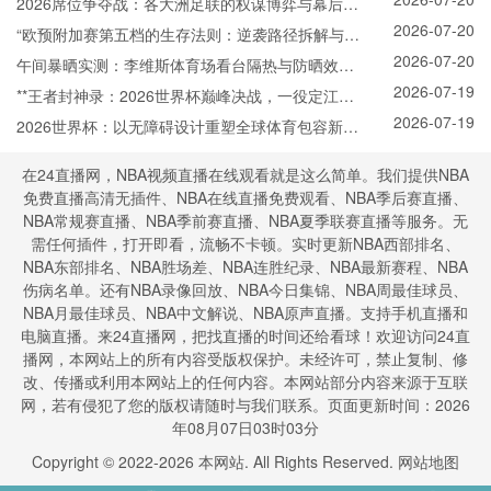
录
2026席位争夺战：各大洲足联的权谋博弈与幕后票
2026-07-20
决
“欧预附加赛第五档的生存法则：逆袭路径拆解与晋
2026-07-20
级概率模型”
午间暴晒实测：李维斯体育场看台隔热与防晒效能
2026-07-19
全解析
**王者封神录：2026世界杯巅峰决战，一役定江山
2026-07-19
**
2026世界杯：以无障碍设计重塑全球体育包容新标
杆
在24直播网，NBA视频直播在线观看就是这么简单。我们提供NBA
免费直播高清无插件、NBA在线直播免费观看、NBA季后赛直播、
NBA常规赛直播、NBA季前赛直播、NBA夏季联赛直播等服务。无
需任何插件，打开即看，流畅不卡顿。实时更新NBA西部排名、
NBA东部排名、NBA胜场差、NBA连胜纪录、NBA最新赛程、NBA
伤病名单。还有NBA录像回放、NBA今日集锦、NBA周最佳球员、
NBA月最佳球员、NBA中文解说、NBA原声直播。支持手机直播和
电脑直播。来24直播网，把找直播的时间还给看球！欢迎访问24直
播网，本网站上的所有内容受版权保护。未经许可，禁止复制、修
改、传播或利用本网站上的任何内容。本网站部分内容来源于互联
网，若有侵犯了您的版权请随时与我们联系。页面更新时间：2026
年08月07日03时03分
Copyright © 2022-
2026
本网站. All Rights Reserved.
网站地图